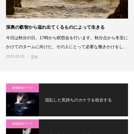
深奥の叡智から溢れ出てくるものによって生きる
今日は秋分の日。17時から瞑想会を行います。秋分点から冬至に
かけてのタームに向けた、その人にとって必要な働きかけをして
いきます。
2025.09.23
霊性
感情解放ワーク
混乱した気持ちのカケラを統合する
感情解放ワーク