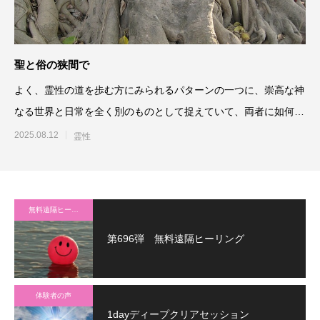
聖と俗の狭間で
よく、霊性の道を歩む方にみられるパターンの一つに、崇高な神
なる世界と日常を全く別のものとして捉えていて、両者に如何に
折り合いをつけるか
2025.08.12
霊性
無料遠隔ヒーリング
第696弾 無料遠隔ヒーリング
体験者の声
1dayディープクリアセッション