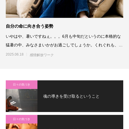
自分の命に向き合う姿勢
いやはや、暑いですねぇ。。。6月も中旬だというのに本格的な
猛暑の中、みなさまいかがお過ごしでしょうか。くれぐれも、ご
無理のないよ
2025.06.18
感情解放ワーク
日々の気づき
魂の導きを受け取るということ
日々の気づき