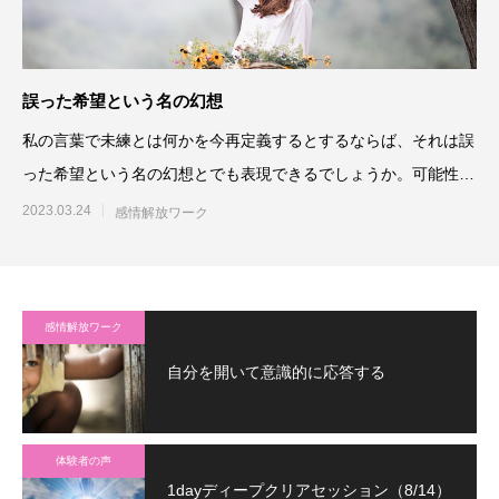
誤った希望という名の幻想
私の言葉で未練とは何かを今再定義するとするならば、それは誤
った希望という名の幻想とでも表現できるでしょうか。可能性は
皆無なのに、あるように見
2023.03.24
感情解放ワーク
感情解放ワーク
自分を開いて意識的に応答する
体験者の声
1dayディープクリアセッション（8/14）