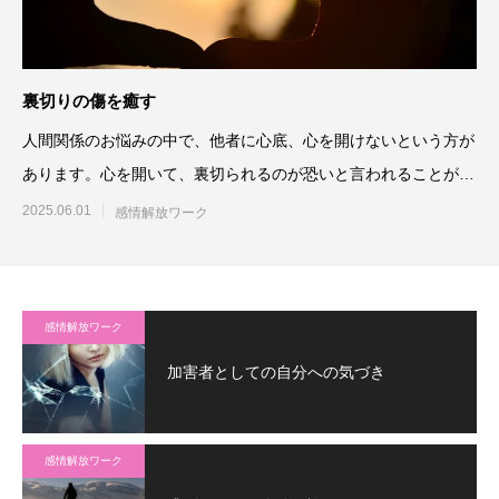
裏切りの傷を癒す
人間関係のお悩みの中で、他者に心底、心を開けないという方が
あります。心を開いて、裏切られるのが恐いと言われることがよ
くあるのですが
2025.06.01
感情解放ワーク
感情解放ワーク
加害者としての自分への気づき
感情解放ワーク