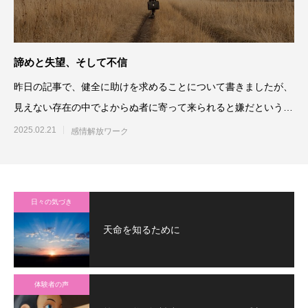
諦めと失望、そして不信
昨日の記事で、健全に助けを求めることについて書きましたが、
見えない存在の中でよからぬ者に寄って来られると嫌だという懸
念は払しょくしたも
2025.02.21
感情解放ワーク
日々の気づき
天命を知るために
体験者の声