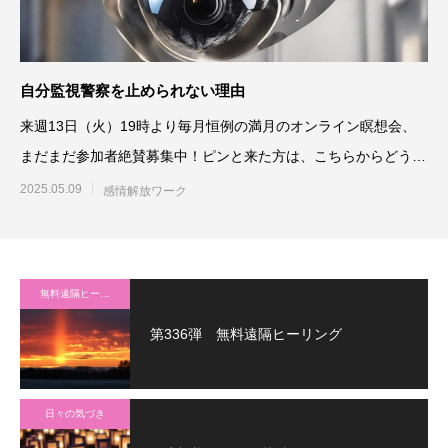
自分監視警察を止められない理由
来週13日（火）19時より毎月恒例の満月のオンライン瞑想会、
まだまだ参加者絶賛募集中！ピンと来た方は、こちらからどう
ぞ。⇒満月のオ
2025.05.09
感情解放ワーク
無料遠隔ヒーリング
第336弾 無料遠隔ヒーリング
日々の気づき