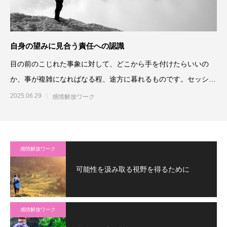
自身の望みに見合う責任への認識
目の前のこじれた事象に対して、どこから手を付けたらいいの
か、事が複雑になればなる程、途方に暮れるものです。セッショ
ンでご相談に見え
2025.06.29
感情解放ワーク
感情解放ワーク
可能性を汲み取る視野を得るために
感情解放ワーク