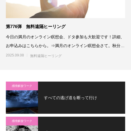
第776弾 無料遠隔ヒーリング
今日の満月のオンライン瞑想会、ドタ参加も大歓迎です！詳細、
お申込みはこちらから。⇒満月のオンライン瞑想会さて。秋分ま
での13
2025.09.08
無料遠隔ヒーリング
感情解放ワーク
すべての逃げ道を断って行け
感情解放ワーク