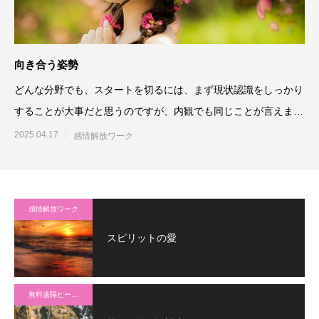
向き合う姿勢
どんな分野でも、スタートを切るには、まず現状認識をしっかり
することが大事だと思うのですが、内観でも同じことが言えま
す。自分は今どんな状態な
2025.04.17
感情解放ワーク
感情解放ワーク
スピリットの愛
無料遠隔ヒーリング