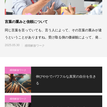
言葉の重みと信頼について
同じ言葉を言っていても、言う人によって、その言葉の重みが違
うということがありますね。受け取る側の価値観によって、発言
する人の肩書き
2025.05.30
感情解放ワーク
感情解放ワーク
伸びやかでパワフルな真実の自分を生き
る
感情解放ワーク