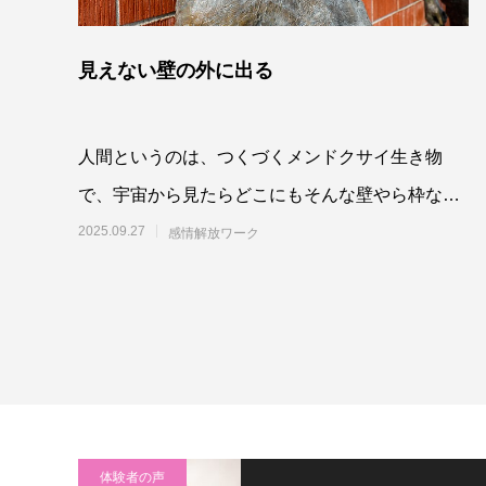
見えない壁の外に出る
人間というのは、つくづくメンドクサイ生き物
で、宇宙から見たらどこにもそんな壁やら枠なん
てないところに、ありとあらゆる壁や枠を作って
2025.09.27
感情解放ワーク
体験者の声