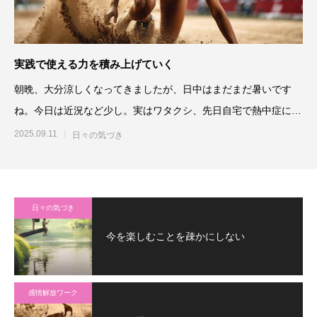
実践で使える力を積み上げていく
朝晩、大分涼しくなってきましたが、日中はまだまだ暑いです
ね。今日は近況など少し。実はワタクシ、先日自宅で熱中症にな
りかかりました。その
2025.09.11
日々の気づき
日々の気づき
今を楽しむことを疎かにしない
感情解放ワーク