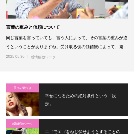
言葉の重みと信頼について
同じ言葉を言っていても、言う人によって、その言葉の重みが違
うということがありますね。受け取る側の価値観によって、発言
する人の肩書き
2025.05.30
感情解放ワーク
日々の気づき
幸せになるための絶対条件という「設
定」
感情解放ワーク
エゴでエゴをねじ伏せようとすることの