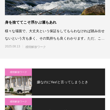
身を捨ててこそ浮かぶ瀬もあれ
様々な場面で、大丈夫という保証をしてもらわなければ踏み出せ
ないという方も多く、その気持ちも良くわかります。ただ、これ
は二つの面から
2025.08.13
感情解放ワーク
感情解放ワーク
嫌なのにYes!と言ってしまうとき
感情解放ワーク