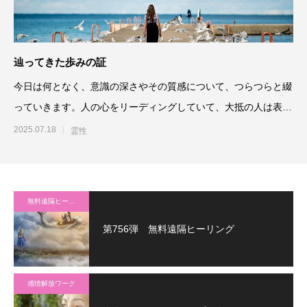
辿ってきた歩みの証
今日は何となく、意識の深さやその質感について、つらつらと綴
っていきます。人の心をリーディングしていて、大抵の人は表層
意識から潜在
2025.07.18
霊性
無料遠隔ヒーリング
第756弾 無料遠隔ヒーリング
感情解放ワーク