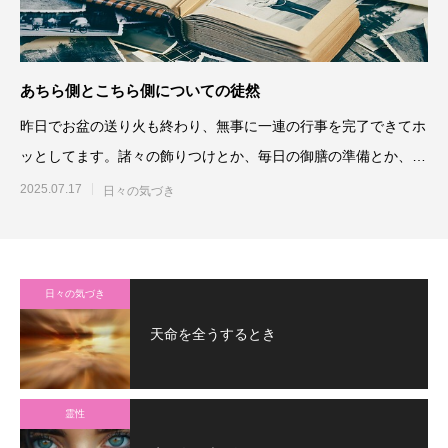
あちら側とこちら側についての徒然
昨日でお盆の送り火も終わり、無事に一連の行事を完了できてホ
ッとしてます。諸々の飾りつけとか、毎日の御膳の準備とか、お
客様の対応と
2025.07.17
日々の気づき
日々の気づき
天命を全うするとき
霊性