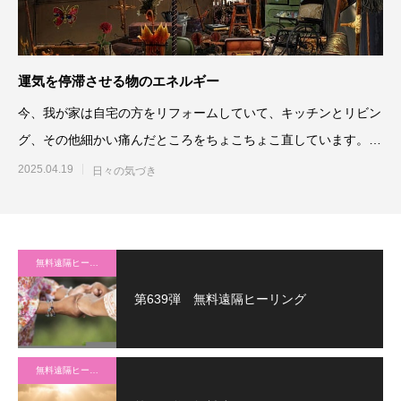
運気を停滞させる物のエネルギー
今、我が家は自宅の方をリフォームしていて、キッチンとリビン
グ、その他細かい痛んだところをちょこちょこ直しています。痛
んでいた家
2025.04.19
日々の気づき
無料遠隔ヒーリング
第639弾 無料遠隔ヒーリング
無料遠隔ヒーリング