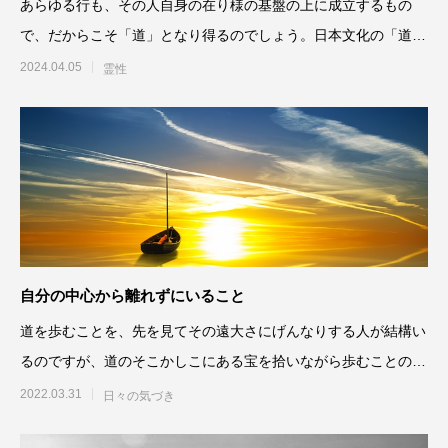
あらゆる行も、その人自身の在り様の基盤の上に成立するもの
で、だからこそ「道」となり得るのでしょう。日本文化の「道」
というのは本当に奥深く、そ
2024.04.05
霊性
自分の中心から離れずにいること
道を歩むことを、先を見てその遠大さにげんなりする人が結構い
るのですが、道のそこかしこにある宝を拾いながら歩むことの楽
しさ、奥深さ、感動は何に
2022.03.31
日々の気づき