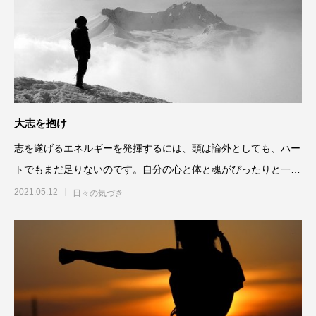
大志を抱け
志を遂げるエネルギーを発揮するには、頭は論外としても、ハー
トでもまだ足りないのです。自分の心と体と魂がぴったりと一致
したところから意図を定め
2021.05.12
日々の気づき