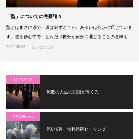
「型」についての考察諸々
型とはまさに道で、道は必ずどこか、あるいは何かに通じていま
す。道を歩む中で、どれだけ自分が何かに通じることの意味を理
解できるかが、歩みの深さ
2021.05.06
日々の気づき
日々の気づき
無数の人生の記憶が導く先
無料遠隔ヒーリング
第646弾 無料遠隔ヒーリング