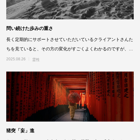
問い続けた歩みの重さ
長く定期的にサポートさせていただいているクライアントさんた
ちを見ていると、その方の変化がすごくよくわかるのですが、あ
る時期まではあ
2025.08.26
霊性
猪突「妄」進