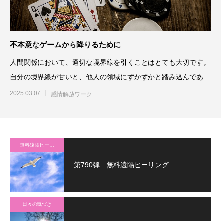
不本意なゲームから降りるために
人間関係において、適切な境界線を引くことはとても大切です。
自分の境界線が甘いと、他人の領域にずかずかと踏み込んであれ
これコントロ
2025.03.07
感情解放ワーク
無料遠隔ヒーリング
第790弾 無料遠隔ヒーリング
日々の気づき