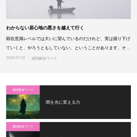
わからない居心地の悪さを越えて行く
顕在意識レベルでは大いに望んでいるのだけれど、実は掘り下げ
ていくと、やろうともしていない、ということがあります。そう
したいです、
2025.07.22
感情解放ワーク
感情解放ワーク
闇を光に変える力
感情解放ワーク