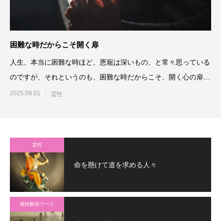
困難な時だからこそ開く扉
人生、本当に困難な時ほど、恩寵は深いもの、と常々思っている
のですが、それというのも、困難な時だからこそ、開く心の扉が
あるからだと思うのです
2025.08.01
霊性
霊性
命を懸けて道を求める人々
感情解放ワーク