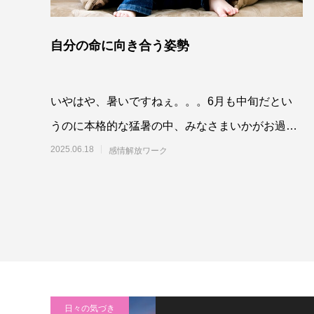
自分の命に向き合う姿勢
いやはや、暑いですねぇ。。。6月も中旬だとい
うのに本格的な猛暑の中、みなさまいかがお過ご
しでしょうか。くれぐれも、ご無理のないよ
2025.06.18
感情解放ワーク
日々の気づき