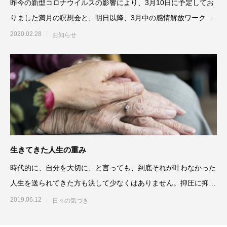
昨今の新型コロナウイルスの影響により、3月10日に予定してお
りました満月の瞑想会と、明日以降、3月中の感情解放ワークシ
ョップは大変残念ですが
2020.02.28
お知らせ
生きてきた人生の重み
時代的に、自分を大切に、と言っても、到底それが叶わなかった
人生を送られてきた方も決して少なくはありません。抑圧に抑圧
を重ねて、自分を殺しなが
2019.06.12
日々の気づき