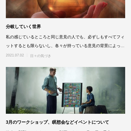
分岐していく世界
私の感じているところと同じ意見の人でも、必ずしもすべてフィ
ットするとも限らないし、各々が持っている意見の背景によっ
て、結論が同じでも馴染まな
2021.07.02
日々の気づき
3月のワークショップ、瞑想会などイベントについて