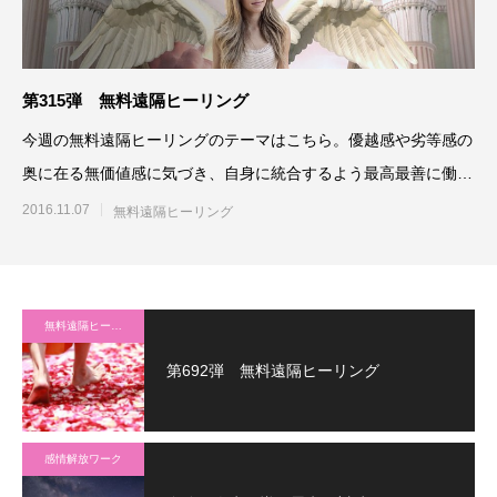
第315弾 無料遠隔ヒーリング
今週の無料遠隔ヒーリングのテーマはこちら。優越感や劣等感の
奥に在る無価値感に気づき、自身に統合するよう最高最善に働き
かける参加される方は、「
2016.11.07
無料遠隔ヒーリング
無料遠隔ヒーリング
第692弾 無料遠隔ヒーリング
感情解放ワーク