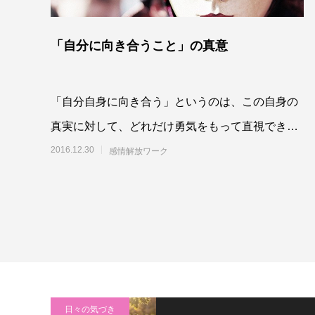
「自分に向き合うこと」の真意
「自分自身に向き合う」というのは、この自身の
真実に対して、どれだけ勇気をもって直視できる
か、という取り組みであり、問いかけなのです。
2016.12.30
感情解放ワーク
相手に対
日々の気づき