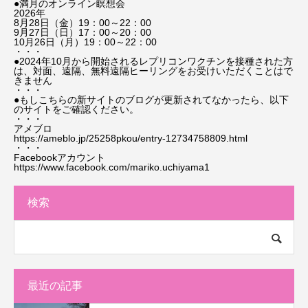
●満月のオンライン瞑想会
2026年
8月28日（金）19：00～22：00
9月27日（日）17：00～20：00
10月26日（月）19：00～22：00
・・・
●2024年10月から開始されるレプリコンワクチンを接種された方
は、対面、遠隔、無料遠隔ヒーリングをお受けいただくことはで
きません
・・・
●もしこちらの新サイトのブログが更新されてなかったら、以下
のサイトをご確認ください。
・・・
アメブロ
https://ameblo.jp/25258pkou/entry-12734758809.html
・・・
Facebookアカウント
https://www.facebook.com/mariko.uchiyama1
検索
最近の記事