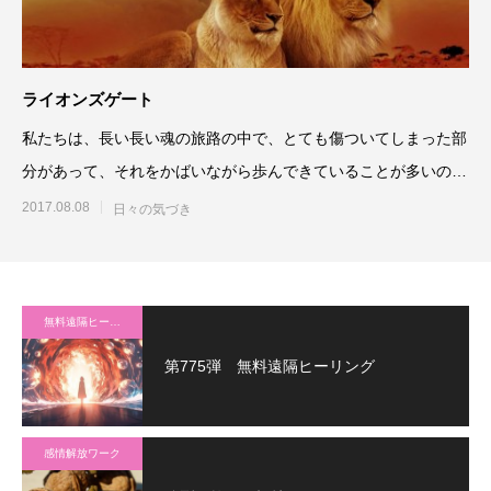
ライオンズゲート
私たちは、長い長い魂の旅路の中で、とても傷ついてしまった部
分があって、それをかばいながら歩んできていることが多いの
で、今、しっかりその傷を根
2017.08.08
日々の気づき
無料遠隔ヒーリング
第775弾 無料遠隔ヒーリング
感情解放ワーク