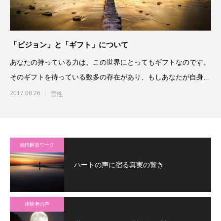
「ビジョン」と「ギフト」について
あなたの持っている力は、この世界にとってもギフトなのです。
そのギフトを待っている数多の存在があり、もしあなたが自身の
力を使わず過ごすのなら、
2017.08.26
霊性
感情解放ワーク
ハートの声に宿る真実の響き
体験者の声