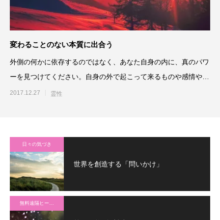
変わることのない本質に出合う
外側の何かに依存するのではなく、あなた自身の内に、真のパワ
ーを見つけてください。自身の外で起こって来るものや感情や感
覚に、あなたの本質を変え
2017.12.27
霊性
日々の気づき
世界を創造する「問いかけ」
無料遠隔ヒーリング