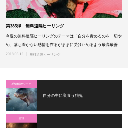
第385弾 無料遠隔ヒーリング
今週の無料遠隔ヒーリングのテーマは「自分を責めるのを一切や
め、落ち着かない感情を在るがままに受け止めるよう最高最善に
働きかける」です。参加さ
2018.03.12
無料遠隔ヒーリング
感情解放ワーク
自分の中に巣食う餓鬼
霊性