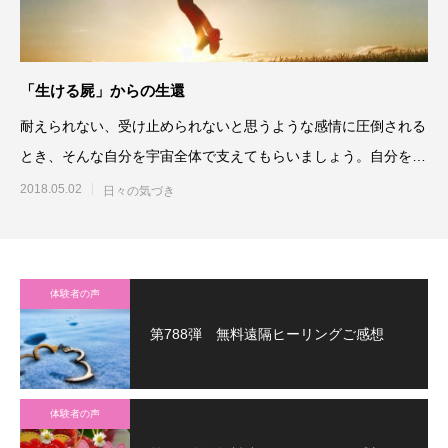
「生ける屍」からの生還
耐えられない、受け止められないと思うような感情に圧倒される
とき、そんな自分を宇宙全体で支えてもらいましょう。自分を開
いて、固く縮こまらずに、
2018.05.02
日々の気づき
体験者の声
第788弾 無料遠隔ヒーリングご感想
体験者の声