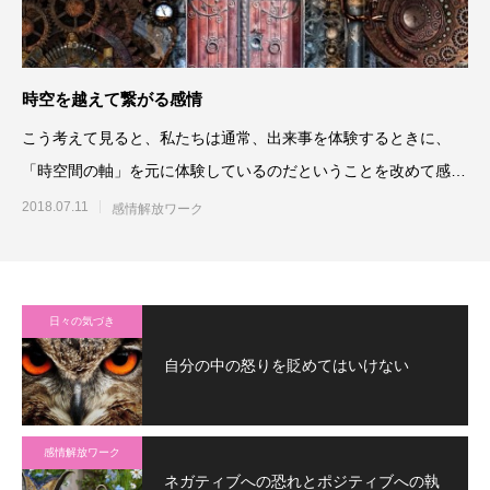
時空を越えて繋がる感情
こう考えて見ると、私たちは通常、出来事を体験するときに、
「時空間の軸」を元に体験しているのだということを改めて感じ
ますね。いつどこで、自分が
2018.07.11
感情解放ワーク
日々の気づき
自分の中の怒りを貶めてはいけない
感情解放ワーク
ネガティブへの恐れとポジティブへの執