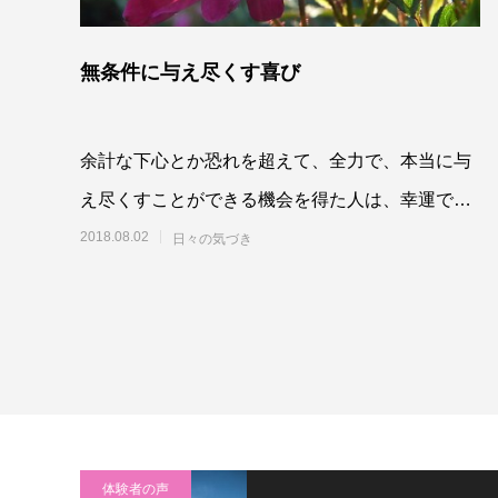
無条件に与え尽くす喜び
余計な下心とか恐れを超えて、全力で、本当に与
え尽くすことができる機会を得た人は、幸運で
す。無心に、ただ自身の深い所から湧き出るその
2018.08.02
日々の気づき
欲求を思い
体験者の声