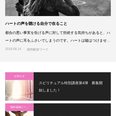
ハートの声を聴ける自分で在ること
都合の悪い事実を告げる声に対して拒絶する気持ちがあると、ハ
ートの声に耳をふさいでしまうのです。ハートは嘘はつけません
から、「No」なら「No
2018.08.14
感情解放ワーク
お知らせ
スピリチュアル特別講座第4弾 募集開
始しました！
無料遠隔ヒーリング