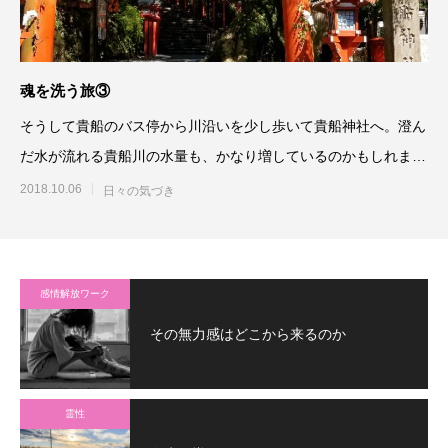
魂を洗う旅③
そうして貴船のバス停から川沿いを少し歩いて貴船神社へ。澄ん
だ水が流れる貴船川の水量も、かなり増しているのかもしれませ
ん。勢いよく流れるその水
2018.10.06
日々の気づき
感情解放ワーク
その無力感はどこから来るのか
霊性