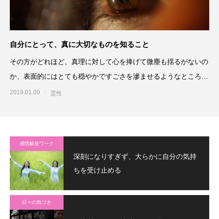
自分にとって、真に大切なものを知ること
その方がどれほど、真理に対して心を捧げて微塵も揺るがないの
か、表面的にはとても穏やかですごさを滲ませるようなところは
感じさせないのですが、己
2019.01.09
霊性
感情解放ワーク
深刻になりすぎず、大らかに自分の気持
ちを受け止める
日々の気づき