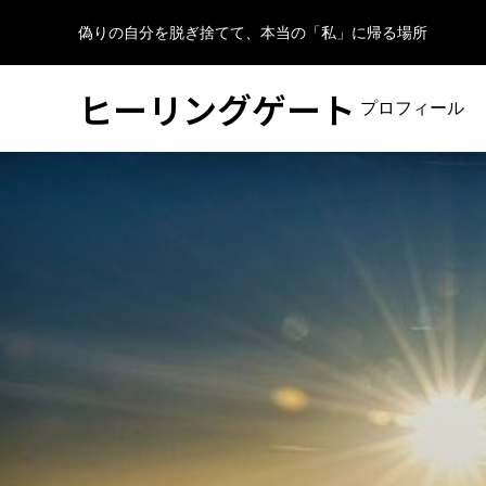
偽りの自分を脱ぎ捨てて、本当の「私」に帰る場所
ヒーリングゲート
プロフィール