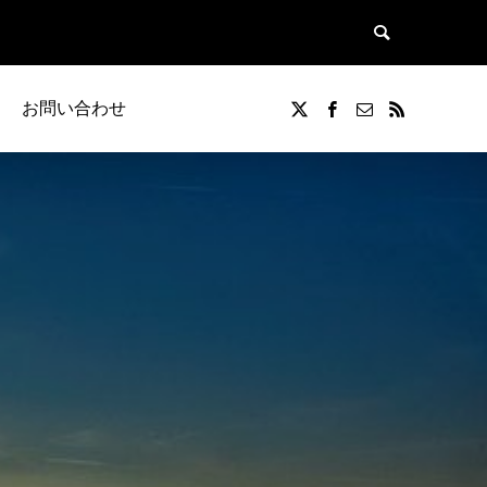
お問い合わせ
覧