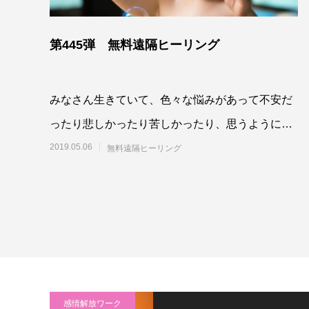
第445弾 無料遠隔ヒーリング
みなさん生きていて、色々な悩みがあって不安だ
ったり悲しかったり苦しかったり、思うように幸
せを感じられていないことがあると思います。そ
2019.05.06
無料遠隔ヒーリング
んなとき
感情解放ワーク