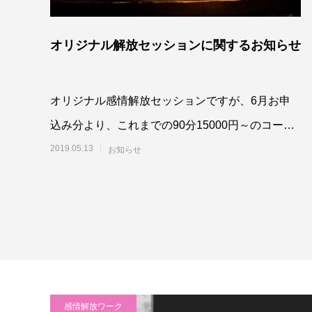
オリジナル解放セッションに関するお知らせ
オリジナル感情解放セッションですが、6月お申
込み分より、これまでの90分15000円～のコース
を廃止し、2時間20000円～とさせていただき
2019.05.13
お知らせ
感情解放ワーク