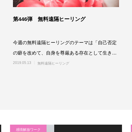
第446弾 無料遠隔ヒーリング
今週の無料遠隔ヒーリングのテーマは「自己否定
の癖を改めて、自身を尊厳ある存在として生きる
よう最高最善に働きかける」です。参加される方
2019.05.13
無料遠隔ヒーリング
は、「無
感情解放ワーク