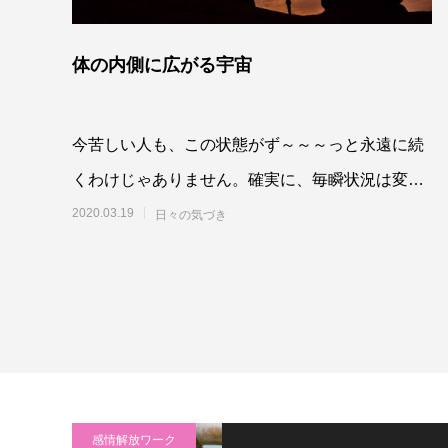
体の内側に広がる宇宙
今苦しい人も、この状態がず～～～っと永遠に続
くわけじゃありません。確実に、毎瞬状況は変化
していくし、時代は変わっていきます。もう、後
2020.03.19
日々の気づき
戻りはし
感情解放ワーク