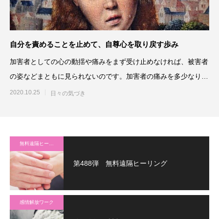
自分を責めることを止めて、自尊心を取り戻す歩み
加害者としての心の動揺や痛みをまず受け止めなければ、被害者
の姿などまともに見られないのです。加害者の痛みを多少なりと
も受け止められたときに、
2020.10.25
日々の気づき
無料遠隔ヒーリング
第488弾 無料遠隔ヒーリング
感情解放ワーク