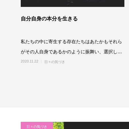
自分自身の本分を生きる
私たちの中に寄生する存在たちはあたかもそれら
がその人自身であるかのように振舞い、選択し、
人生を方向付け、行動させているのを目の当たり
2020.11.22
日々の気づき
にしてき
日々の気づき