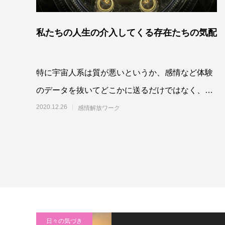
私たちの人生の介入してくる存在たちの気配
特に宇宙人系は質が悪いというか、感情など体験
のデータを抜いてどこかに送るだけではなく、と
きには人体実験のようなこともやっていたりし
2020.12.26
感情解放ワーク
て、それで
日々の気づき