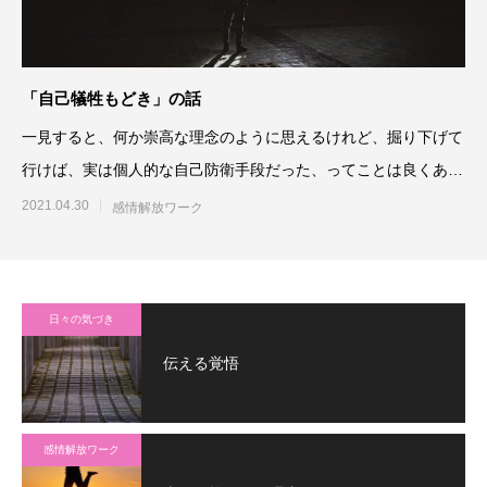
「自己犠牲もどき」の話
一見すると、何か崇高な理念のように思えるけれど、掘り下げて
行けば、実は個人的な自己防衛手段だった、ってことは良くある
話です。今日
2021.04.30
感情解放ワーク
日々の気づき
伝える覚悟
感情解放ワーク