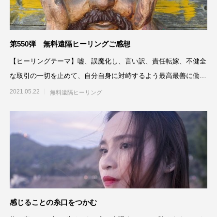
第550弾 無料遠隔ヒーリングご感想
【ヒーリングテーマ】嘘、誤魔化し、言い訳、責任転嫁、不健全
な取引の一切を止めて、自分自身に対峙するよう最高最善に働き
かける 5
2021.05.22
無料遠隔ヒーリング
感じることの糸口をつかむ