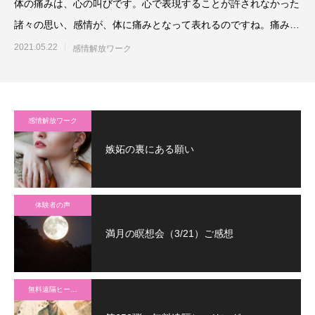
体の痛みは、心の叫びです。心で表現することが許されなかった
諸々の思い、感情が、体に痛みとなって表れるのですね。痛みを
ジ～っと感じていくと、悲
2021.05.22
感情解放ワーク
感情解放ワーク
嫉妬の裏にある願い
体験者の声
満月の瞑想会（3/21）ご感想
無料遠隔ヒーリング