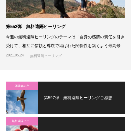
第552弾 無料遠隔ヒーリング
今週の無料遠隔ヒーリングのテーマは「自身の感情の責任を引き
受けて、相互に信頼と尊敬で結ばれた関係性を築くよう最高最善
に働きかける」です。参加
2021.05.24
無料遠隔ヒーリング
体験者の声
第597弾 無料遠隔ヒーリングご感想
無料遠隔ヒーリング