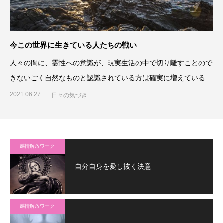
今この世界に生きている人たちの戦い
人々の間に、霊性への意識が、現実生活の中で切り離すことので
きないごく自然なものと認識されている方は確実に増えていると
思います。そして、そうい
2021.06.27
日々の気づき
感情解放ワーク
自分自身を愛し抜く決意
感情解放ワーク