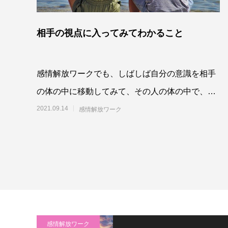
相手の視点に入ってみてわかること
感情解放ワークでも、しばしば自分の意識を相手
の体の中に移動してみて、その人の体の中で、そ
の人の感情や思いを読み取っていくということを
2021.09.14
感情解放ワーク
するので
感情解放ワーク