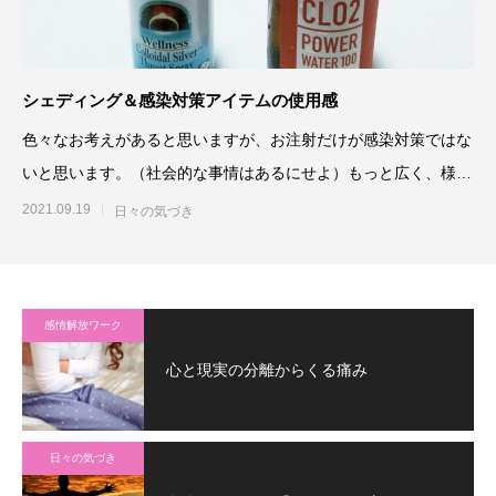
シェディング＆感染対策アイテムの使用感
色々なお考えがあると思いますが、お注射だけが感染対策ではな
いと思います。（社会的な事情はあるにせよ）もっと広く、様々
な可能性を検証したうえで
2021.09.19
日々の気づき
感情解放ワーク
心と現実の分離からくる痛み
日々の気づき